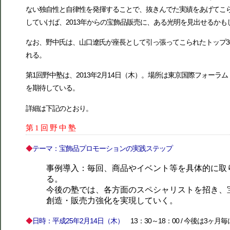
ない独自性と自律性を発揮することで、抜きんでた実績をあげてこ
していけば、2013年からの宝飾品販売に、ある光明を見出せるか
なお、野中氏は、山口遼氏が座長として引っ張ってこられたトップ
れる。
第1回野中塾は、2013年2月14日（木）。場所は東京国際フォー
を期待している。
詳細は下記のとおり。
第1回野中塾
◆
テーマ：宝飾品プロモーションの実践ステップ
事例導入：毎回、商品やイベント等を具体的に取
る。
今後の塾では、各方面のスペシャリストを招き、
創造・販売力強化を実現していく。
◆
日時：平成25年2月14日（木）
13：30～18：00 / 今後は3ヶ