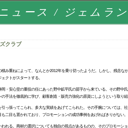
ニュース / ジェムラ
ーズクラブ
積み重ねによって、なんとか2012年を乗り切ったようだ。しかし、残念な
ジェクトがスタートする。
静岡・安心堂の重役の任にあった野中鉱平氏の苗字から来ている。その野中氏
ンの手法を徹底的に学び、顧客創造・販売力強化の原資にしようという取り組
を引っ張ってこられ、多大な実績をあげてこられた。その手腕については、社
目も二目も置かれており、プロモーションの成功事例をあげればきりがない。
いわれる。商材の選択についても独自の視点があるものの、そのプロモーショ