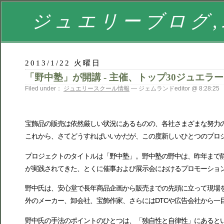
ジュエリーブログ,
2013/1/22 火曜日
「野中塾」が開講 - 主催、トップ30ジュエラ
Filed under：
ジュエリースクール情報
— ジェムランドeditor @ 8:28:25
宝飾品の販売は依然厳しい状況にあるものの、各社さまざまな努力の
これから、さてどうすればいいかだが、この度新しいひとつのプロ
プロジェクトのタイトルは「野中塾」。野中塾の野中は、昨年まで
が実践されてきた、とくに催事および展示会におけるプロモーショ
野中氏は、安心堂で長年商品企画から販売までの先頭に立って現場
外のメーカー、卸会社、宝飾作家、さらにはDTCや広告会社から一
野中氏の手法のポイントのひとつは、「独自性と自律性」にあると