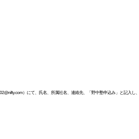
cbc33102@nifty.com）にて、氏名、所属社名、連絡先、「野中塾申込み」と記