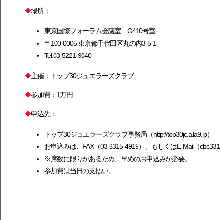
◆
場所：
東京国際フォーラム会議室 G410号室
〒100-0005 東京都千代田区丸の内3-5-1
Tel.03-5221-9040
◆
主催：トップ30ジュエラーズクラブ
◆
参加費：1万円
◆
申込先：
トップ30ジュエラーズクラブ事務局（http://top30jc.a.la9.jp）
お申込みは、FAX（03-6315-4919）、もしくはE-Mail（
※席数に限りがあるため、早めのお申込みが必要。
参加費は当日の支払い。