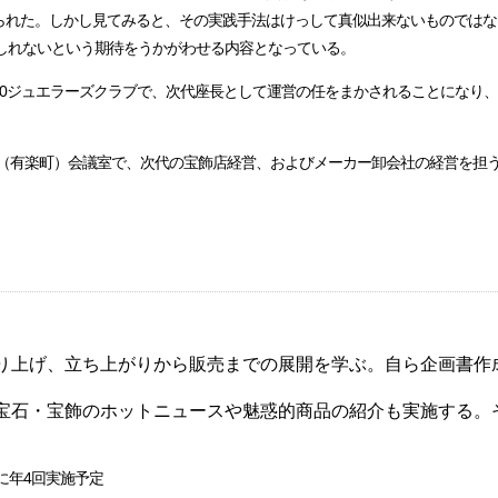
られた。しかし見てみると、その実践手法はけっして真似出来ないものではな
もしれないという期待をうかがわせる内容となっている。
30ジュエラーズクラブで、次代座長として運営の任をまかされることになり
ラム（有楽町）会議室で、次代の宝飾店経営、およびメーカー卸会社の経営を担
り上げ、立ち上がりから販売までの展開を学ぶ。自ら企画書作
宝石・宝飾のホットニュースや魅惑的商品の紹介も実施する。
月毎に年4回実施予定