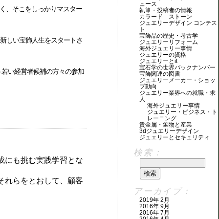
ュース
く、そこをしっかりマスター
執筆・投稿者の情報
カラード ストーン
ジュエリーデザイン コンテス
ト
宝飾品の歴史・考古学
、新しい宝飾人生をスタートさ
ジュエリーリフォーム
海外ジュエリー事情
ジュエリーの資格
ジュエリーとit
宝石学の世界バックナンバー
う若い経営者候補の方々の参加
宝飾関連の図書
ジュエリーメーカー・ショッ
プ動向
ジュエリー業界への就職・求
人
海外ジュエリー事情
ジュエリー・ビジネス・ト
レーニング
貴金属・鉱物と産業
3dジュエリーデザイン
ジュエリーとセキュリティ
検索：
成にも挑む実践学習とな
それらをとおして、顧客
アーカイブ：
2019年 2月
2016年 9月
2016年 7月