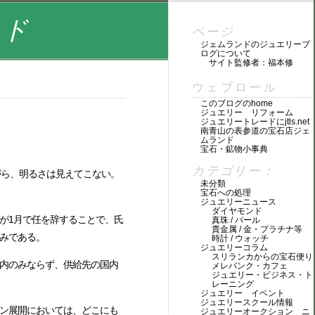
ンド
ページ
ジェムランドのジュエリーブ
ログについて
サイト監修者：福本修
ウェブロール
このブログのhome
ジュエリー リフォーム
ジュエリートレードにjtls.net
南青山の表参道の宝石店ジェ
ムランド
宝石・鉱物小事典
カテゴリー：
がら、明るさは見えてこない。
未分類
宝石への処理
ジュエリーニュース
ダイヤモンド
が1月で任を辞することで、氏
真珠 / パール
貴金属 / 金・プラチナ等
みである。
時計 / ウォッチ
ジュエリーコラム
スリランカからの宝石便り
内のみならず、供給先の国内
メレバンク・カフェ
ジュエリー・ビジネス・ト
レーニング
ジュエリー イベント
ジュエリースクール情報
ン展開においては、どこにも
ジュエリーオークション ニ