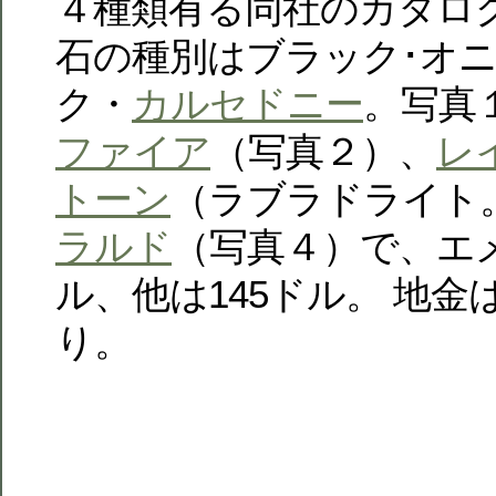
４種類有る同社のカタロ
石の種別はブラック･オ
ク・
カルセドニー
。写真
ファイア
（写真２）、
レ
トーン
（ラブラドライト
ラルド
（写真４）で、エメ
ル、他は145ドル。 地金は
り。