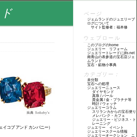
ンド
ページ
ジェムランドのジュエリーブ
ログについて
サイト監修者：福本修
ウェブロール
このブログのhome
ジュエリー リフォーム
ジュエリートレードにjtls.net
南青山の表参道の宝石店ジェ
ムランド
宝石・鉱物小事典
カテゴリー：
未分類
宝石への処理
ジュエリーニュース
ダイヤモンド
真珠 / パール
貴金属 / 金・プラチナ等
時計 / ウォッチ
ジュエリーコラム
スリランカからの宝石便り
メレバンク・カフェ
ジュエリー・ビジネス・ト
レーニング
ェイコブ アンド カンパニー）
ジュエリー イベント
ジュエリースクール情報
ジュエリーオークション ニ