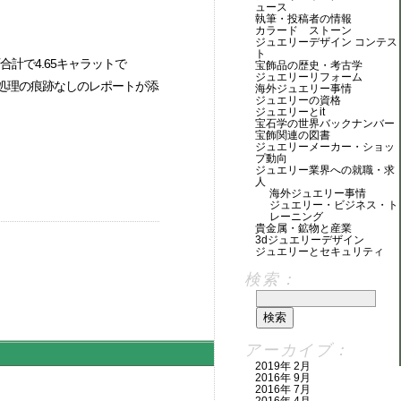
ュース
執筆・投稿者の情報
カラード ストーン
ジュエリーデザイン コンテス
ト
計で4.65キャラットで
宝飾品の歴史・考古学
ジュエリーリフォーム
Sの処理の痕跡なしのレポートが添
海外ジュエリー事情
ジュエリーの資格
ジュエリーとit
宝石学の世界バックナンバー
宝飾関連の図書
ジュエリーメーカー・ショッ
プ動向
ジュエリー業界への就職・求
人
海外ジュエリー事情
ジュエリー・ビジネス・ト
レーニング
貴金属・鉱物と産業
3dジュエリーデザイン
ジュエリーとセキュリティ
検索：
アーカイブ：
2019年 2月
2016年 9月
2016年 7月