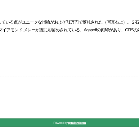
ている点がユニークな指輪がおよそ71万円で落札された（写真右上）。２石合
ダイアモンド メレーが腕に彫留めされている。Agapoffの刻印があり、GR
Powered by
gem-land.com