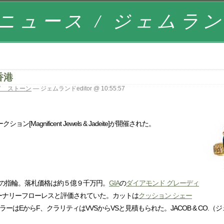
ニュース / ジェムラ
香港
ド ストーン
— ジェムランドeditor @ 10:55:57
nificent Jewels & Jadeite]が開催された。
の指輪。落札価格は約５億９千万円。
GIA
の
ダイアモンド グレーディ
ーナリーフローレスと評価されていた。カットは
クッション シェー
EからF、クラリティはVVSからVSと見積もられた。JACOB & CO.（ジ