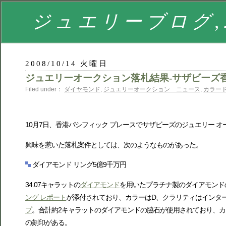
ジュエリーブログ,
2008/10/14 火曜日
ジュエリーオークション落札結果-サザビーズ
Filed under：
ダイヤモンド
,
ジュエリーオークション ニュース
,
カラー
10月7日、香港パシフィック プレースでサザビーズのジュエリー オークション[Mag
興味を惹いた落札案件としては、次のようなものがあった。
ダイアモンド リング5億9千万円
34.07キャラットの
ダイアモンド
を用いたプラチナ製のダイアモンド
ング レポート
が添付されており、カラーはD、クラリティはインタ
プ
。合計約2キャラットのダイアモンドの脇石が使用されており、カラーは
の刻印がある。